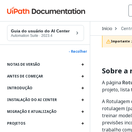
Open
Início
Centr
Dropd
Guia do usuário do AI Center
to
Automation Suite
·
2023.4
choos
Importante :
produc
- Recolher
NOTAS DE VERSÃO
Sobre a
ANTES DE COMEÇAR
A página
Rot
INTRODUÇÃO
projeto, list
INSTALAÇÃO DO AI CENTER
A Rotulagem d
rotulagem (pa
MIGRAÇÃO E ATUALIZAÇÃO
treinar model
previsões inc
PROJETOS
trabalho comp