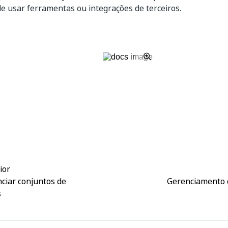
e usar ferramentas ou integrações de terceiros.
Sim
Não
thumb_up
thumb_down
ior
ciar conjuntos de
Gerenciamento d
s