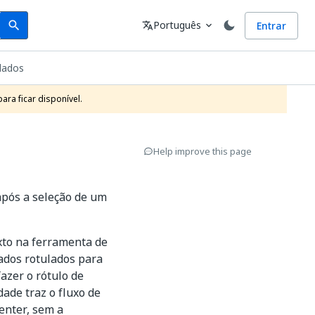
Search
Idioma
Português
Entrar
search
translate
expand_more
dados
ra ficar disponível.
Help improve this page
pós a seleção de um
xto na ferramenta de
dados rotulados para
azer o rótulo de
ade traz o fluxo de
enter, sem a