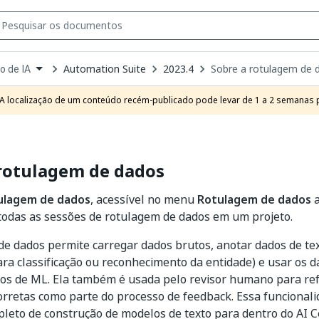
Automation Suite
2023.4
Sobre a rotulagem de 
o de IA
own
e
A localização de um conteúdo recém-publicado pode levar de 1 a 2 semanas pa
t
 rotulagem de dados
ulagem de dados
, acessível no menu
Rotulagem de dados
a
a todas as sessões de rotulagem de dados em um projeto.
e dados permite carregar dados brutos, anotar dados de te
ra classificação ou reconhecimento da entidade) e usar os 
os de ML. Ela também é usada pelo revisor humano para ref
orretas como parte do processo de feedback. Essa funcionalid
leto de construção de modelos de texto para dentro do AI C