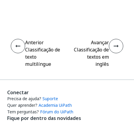
Sim
Não
thumb_up
thumb_down
Anterior
Avançar
Classificação de
Classificação de
texto
textos em
multilíngue
inglês
Conectar
Precisa de ajuda?
Suporte
Quer aprender?
Academia UiPath
Tem perguntas?
Fórum do UiPath
Fique por dentro das novidades