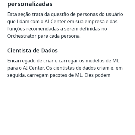
personalizadas
Esta seção trata da questão de personas do usuário
que lidam com o AI Center em sua empresa e das
funções recomendadas a serem definidas no
Orchestrator para cada persona.
Cientista de Dados
Encarregado de criar e carregar os modelos de ML
para o AI Center. Os cientistas de dados criam e, em
seguida, carregam pacotes de ML. Eles podem
realizar essa operação na página
Pacotes de ML
.
Permissões
Visualizar
,
Editar
,
Criar
,
Excluir
em pacotes de
ML.
Visualizar
em Habilidades de ML
Visualizar
em Logs de ML