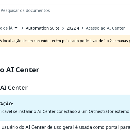
Automation Suite
2022.4
Acesso ao AI Center
o de IA
own
e
A localização de um conteúdo recém-publicado pode levar de 1 a 2 semanas pa
t
o AI Center
 AI Center
VAÇÃO:
plicável se instalar o AI Center conectado a um Orchestrator extern
o usuário do AI Center de uso geral é usada como portal par