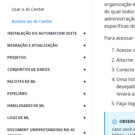
organização e
Usar o AI Center
do qual todos
administração
Acesso ao AI Center
específicas d
INSTALAÇÃO DO AUTOMATION SUITE
Para acessar 
MIGRAÇÃO E ATUALIZAÇÃO
Acesse 
PROJETOS
Alterne
Conecte-
CONJUNTOS DE DADOS
Uma list
PACOTES DE ML
desejado
levará a
PIPELINES
Faça log
HABILIDADES DE ML
LOGS DE ML
OBSER
caso você e
DOCUMENT UNDERSTANDING NO AI