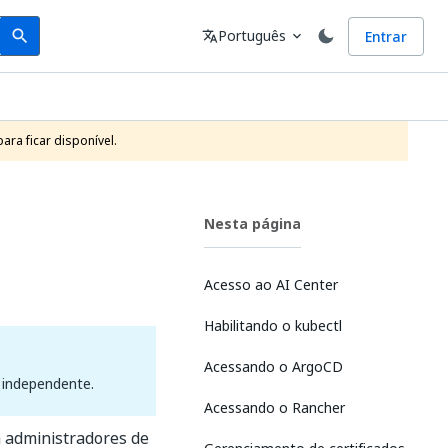
Search
Idioma
Português
Entrar
search
translate
expand_more
ra ficar disponível.
Nesta página
Acesso ao AI Center
Habilitando o kubectl
Acessando o ArgoCD
o independente.
Acessando o Rancher
a administradores de