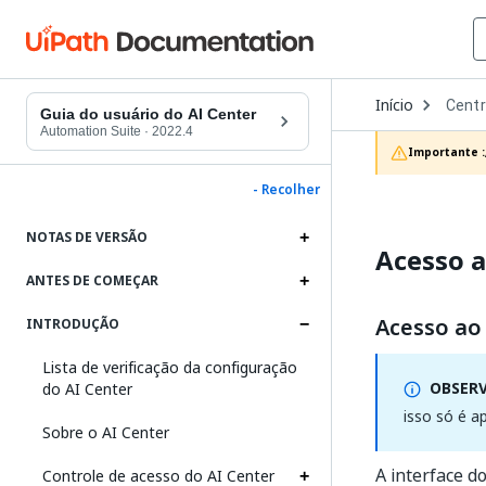
Open
Início
Centr
Dropd
Guia do usuário do AI Center
to
Automation Suite
·
2022.4
choos
Importante :
produc
- Recolher
NOTAS DE VERSÃO
Acesso a
ANTES DE COMEÇAR
Acesso ao
INTRODUÇÃO
Lista de verificação da configuração
OBSER
do AI Center
isso só é a
Sobre o AI Center
A interface d
Controle de acesso do AI Center