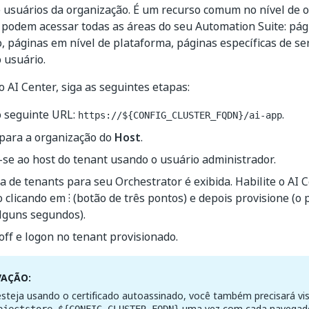
 usuários da organização. É um recurso comum no nível de o
 podem acessar todas as áreas do seu Automation Suite: pág
, páginas em nível de plataforma, páginas específicas de se
o usuário.
o AI Center, siga as seguintes etapas:
o seguinte URL:
.
https://${CONFIG_CLUSTER_FQDN}/ai-app
 para a organização do
Host
.
se ao host do tenant usando o usuário administrador.
a de tenants para seu Orchestrator é exibida. Habilite o AI 
 clicando em ⁝ (botão de três pontos) e depois provisione (o
lguns segundos).
off e logon no tenant provisionado.
VAÇÃO:
steja usando o certificado autoassinado, você também precisará vis
uma vez com cada navegado