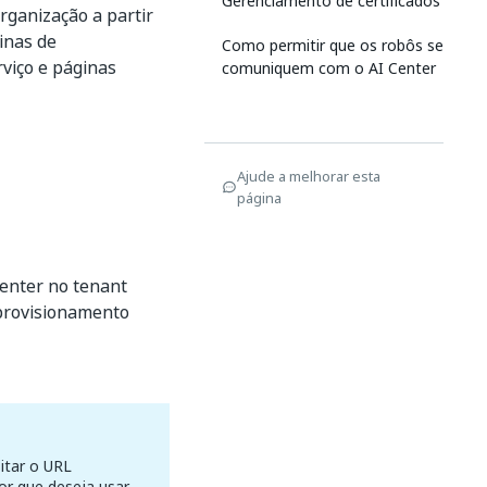
Gerenciamento de certificados
rganização a partir
inas de
Como permitir que os robôs se
rviço e páginas
comuniquem com o AI Center
Ajude a melhorar esta
página
Center no tenant
 provisionamento
itar o URL
r que deseja usar