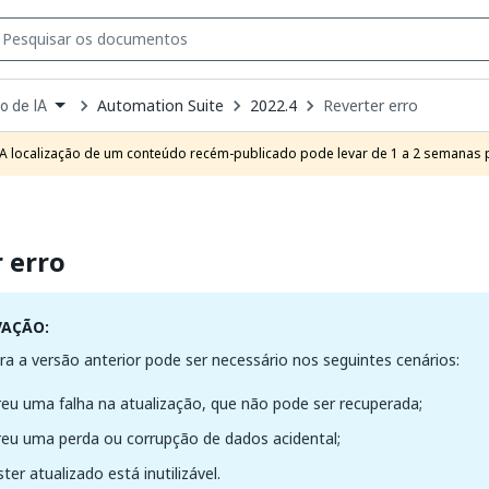
Automation Suite
2022.4
Reverter erro
o de IA
own
e
A localização de um conteúdo recém-publicado pode levar de 1 a 2 semanas pa
t
 erro
VAÇÃO:
ra a versão anterior pode ser necessário nos seguintes cenários:
eu uma falha na atualização, que não pode ser recuperada;
eu uma perda ou corrupção de dados acidental;
ster atualizado está inutilizável.