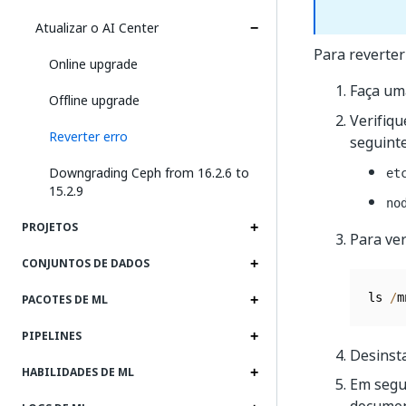
Atualizar o AI Center
Para reverter
Online upgrade
Faça um
Offline upgrade
Verifiqu
Reverter erro
seguinte
Downgrading Ceph from 16.2.6 to
et
15.2.9
no
PROJETOS
Para ver
CONJUNTOS DE DADOS
ls 
/
m
PACOTES DE ML
PIPELINES
Desinsta
HABILIDADES DE ML
Em segui