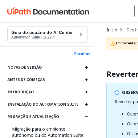
Open
Início
Centr
Dropd
Guia do usuário do AI Center
to
Automation Suite
·
2022.4
choos
Importante :
produc
- Recolher
NOTAS DE VERSÃO
Reverter
ANTES DE COMEÇAR
OBSER
INTRODUÇÃO
Reverter pa
INSTALAÇÃO DO AUTOMATION SUITE
Ocorr
MIGRAÇÃO E ATUALIZAÇÃO
Ocorr
Migração para o ambiente
O clu
autônomo ou do Automation Suite