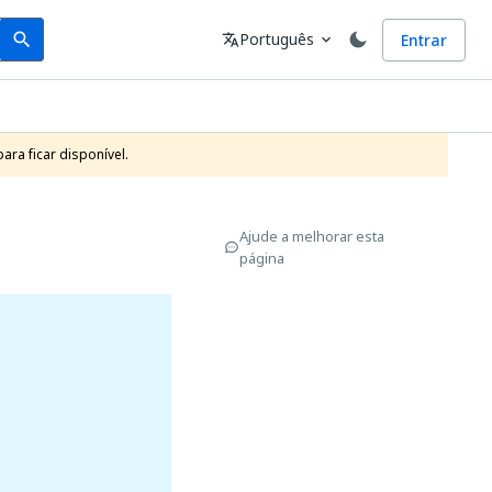
Search
Idioma
Português
Entrar
search
translate
expand_more
ra ficar disponível.
Ajude a melhorar esta
página