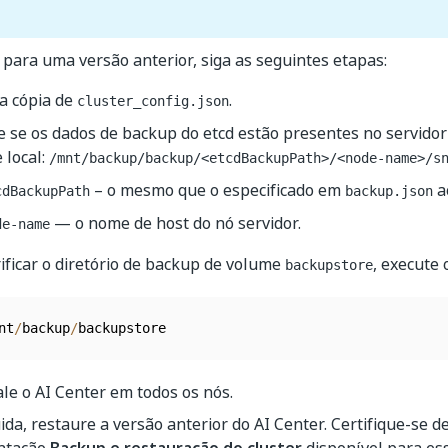
 para uma versão anterior, siga as seguintes etapas:
a cópia de
.
cluster_config.json
e se os dados de backup do etcd estão presentes no servidor
 local:
/mnt/backup/backup/<etcdBackupPath>/<node-name>/s
– o mesmo que o especificado em
ao
cdBackupPath
backup.json
— o nome de host do nó servidor.
de-name
ificar o diretório de backup de volume
, execute 
backupstore
nt
/
backup
/
backupstore
le o AI Center em todos os nós.
da, restaure a versão anterior do AI Center. Certifique-se de