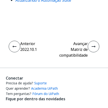
Atualizando o Automação Suite
Sim
Não
thumb_up
thumb_down
Anterior
Avançar
2022.10.1
Matriz de
compatibilidade
Conectar
Precisa de ajuda?
Suporte
Quer aprender?
Academia UiPath
Tem perguntas?
Fórum do UiPath
Fique por dentro das novidades