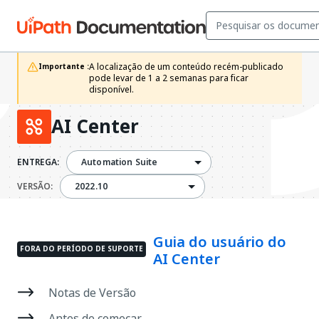
A localização de um conteúdo recém-publicado 
Importante :
pode levar de 1 a 2 semanas para ficar 
disponível.
AI Center
ENTREGA:
Automation Suite
2022.10
VERSÃO:
2022.10
Guia do usuário do
FORA DO PERÍODO DE SUPORTE
AI Center
Notas de Versão
Antes de começar