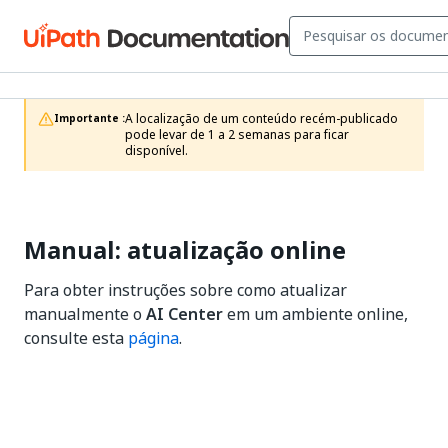
A localização de um conteúdo recém-publicado 
Importante :
pode levar de 1 a 2 semanas para ficar 
disponível.
Manual: atualização online
Para obter instruções sobre como atualizar
manualmente o
AI Center
em um ambiente online,
consulte esta
página
.
Sim
Não
thumb_up
thumb_down