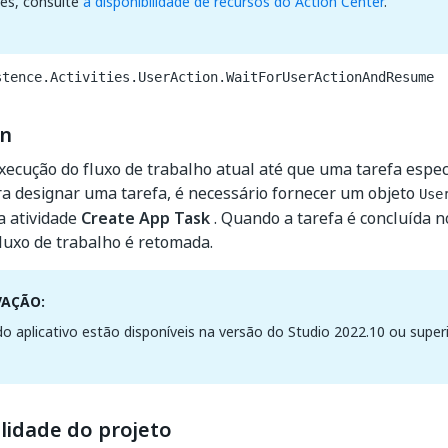
hes, consulte
a disponibilidade de recursos do Action Center
.
stence.Activities.UserAction.WaitForUserActionAndResume
on
ecução do fluxo de trabalho atual até que uma tarefa especi
ra designar uma tarefa, é necessário fornecer um objeto
Use
a atividade
Create App Task
. Quando a tarefa é concluída n
luxo de trabalho é retomada.
VAÇÃO:
do aplicativo estão disponíveis na versão do Studio 2022.10 ou superi
lidade do projeto