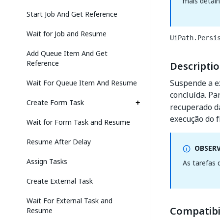
mais detal
Start Job And Get Reference
Wait for Job and Resume
UiPath.Persi
Add Queue Item And Get
Reference
Descripti
Suspende a ex
Wait For Queue Item And Resume
concluída. Pa
Create Form Task
recuperado d
execução do f
Wait for Form Task and Resume
Resume After Delay
OBSER
Assign Tasks
As tarefas 
Create External Task
Wait For External Task and
Compatibi
Resume