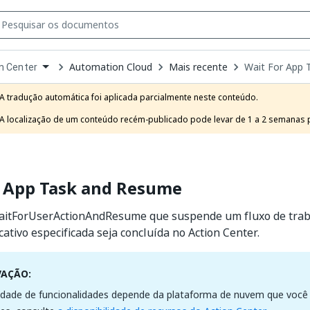
Automation Cloud
Mais recente
Wait For App 
n Center
own
e
A tradução automática foi aplicada parcialmente neste conteúdo.

t
A localização de um conteúdo recém-publicado pode levar de 1 a 2 semanas pa
r App Task and Resume
WaitForUserActionAndResume que suspende um fluxo de tra
cativo especificada seja concluída no Action Center.
VAÇÃO:
lidade de funcionalidades depende da plataforma de nuvem que você