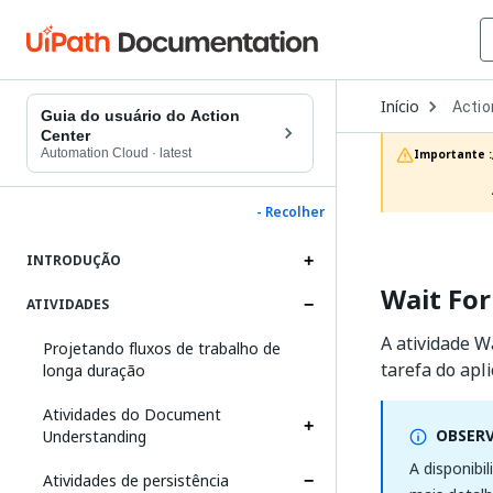
Open
Início
Actio
Dropd
Guia do usuário do Action
to
Center
choos
Automation Cloud
·
latest
Importante :
produc
- Recolher
INTRODUÇÃO
Wait Fo
ATIVIDADES
A atividade 
Projetando fluxos de trabalho de
tarefa do apli
longa duração
Atividades do Document
OBSER
Understanding
A disponibi
Atividades de persistência