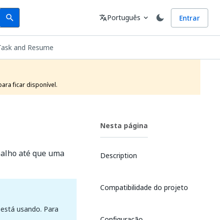
Search
Idioma
Português
Entrar
search
translate
expand_more
Task and Resume
ra ficar disponível.
Nesta página
balho até que uma
Description
Compatibilidade do projeto
 está usando. Para
Configuração