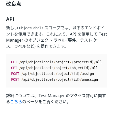
改良点
API
新しい
スコープでは、以下のエンドポイ
ObjectLabels
ントを使用できます。これにより、API を使用して Test
Manager のオブジェクト ラベル (要件、テスト ケー
ス、ラベルなど) を操作できます。
GET
/
api
/
objectlabels
/
project
/
{
projectId
}
/
GET
/
api
/
objectlabels
/
object
/
{
objectId
}
/
POST
/
api
/
objectlabels
/
object
/
{
id
}
/
POST
/
api
/
objectlabels
/
object
/
{
id
}
/
詳細については、Test Manager のアクセス許可に関す
る
こちら
のページをご覧ください。