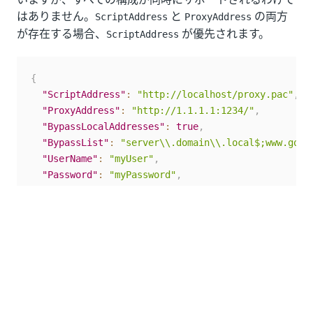
はありません。
と
の両方
ScriptAddress
ProxyAddress
が存在する場合、
が優先されます。
ScriptAddress
{
"ScriptAddress"
:
"http://localhost/proxy.pac"
,
"ProxyAddress"
:
"http://1.1.1.1:1234/"
,
"BypassLocalAddresses"
:
true
,
"BypassList"
:
"server\\.domain\\.local$;www.goog
"UserName"
:
"myUser"
,
"Password"
:
"myPassword"
,
"Domain"
:
"myDomain"
}
注:
バイパス リストには、バイパスするサーバーの URI を
含む正規表現文字列の配列が含まれている必要がありま