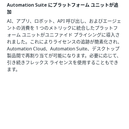
Automation Suite にプラットフォーム ユニットが追
加
AI、アプリ、ロボット、API 呼び出し、およびエージェ
ントの消費を 1 つのメトリックに統合したプラットフ
ォーム ユニットがユニファイド プライシングに導入さ
れました。これによりライセンスの追跡が簡素化され、
Automation Cloud、Automation Suite、デスクトップ
製品間で再割り当てが可能になります。必要に応じて、
引き続きフレックス ライセンスを使用することもでき
ます。
アクセス管理、ガバナンス、管理の一元化
管理エクスペリエンスが再設計され、
ユーザー
と
グルー
プの統合プロファイル
、
Tenant Administrator
ロー
ル、および組織、テナント、サービスのレベルにまたが
るカスタム ロールが導入されます。管理者は、ロール
の割り当てをエクスポートしたり、フォルダー レベル
のアクセス権を確認したり、すべての環境にわたって一