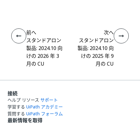
はい
thumb_up
thumb_down
え
前へ
次へ
スタンドアロン
スタンドアロン
製品: 2024.10 向
製品: 2024.10 向
けの 2026 年 3
けの 2025 年 9
月の CU
月の CU
接続
ヘルプ リソース
サポート
学習する
UiPath アカデミー
質問する
UiPath フォーラム
最新情報を取得