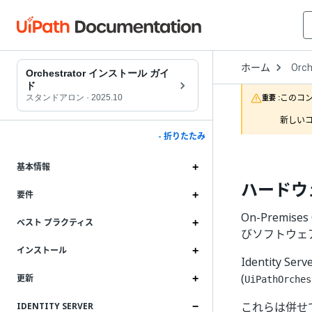
Open
ホーム
Orch
Drop
Orchestrator インストール ガイ
to
ド
choo
このコ
スタンドアロン
·
2025.10
重要 :
produ
新しいコ
- 折りたたみ
基本情報
ハードウ
要件
On-Premis
ベスト プラクティス
びソフトウェ
インストール
Identity S
(
更新
UiPathOrches
これらは併せてイ
IDENTITY SERVER