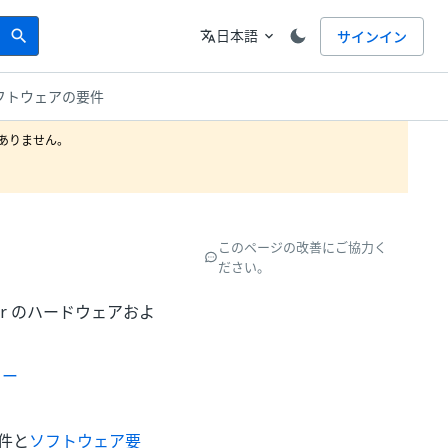
Search
言語
日本語
サインイン
search
translate
expand_more
フトウェアの要件
りません。

このページの改善にご協力く
ださい。
erver のハードウェアおよ
ラー
件と
ソフトウェア要