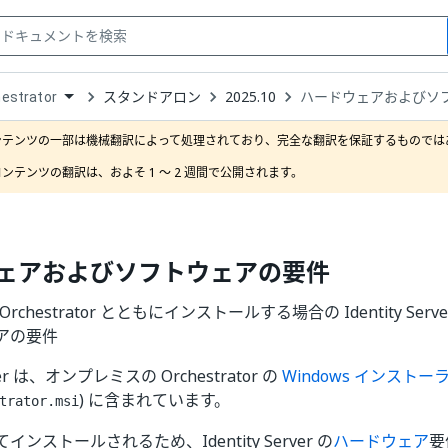
スタンドアロン
2025.10
ハードウェアおよびソ
estrator
down
se
ンテンツの一部は機械翻訳によって処理されており、完全な翻訳を保証するものではあ
ct
ンテンツの翻訳は、およそ 1 ～ 2 週間で公開されます。
ェアおよびソフトウェアの要件
es Orchestrator とともにインストールする場合の Identity S
アの要件
erver は、オンプレミスの Orchestrator の
Windows インストー
) に含まれています。
trator.msi
ンストールされるため、Identity Server の
ハードウェア
要