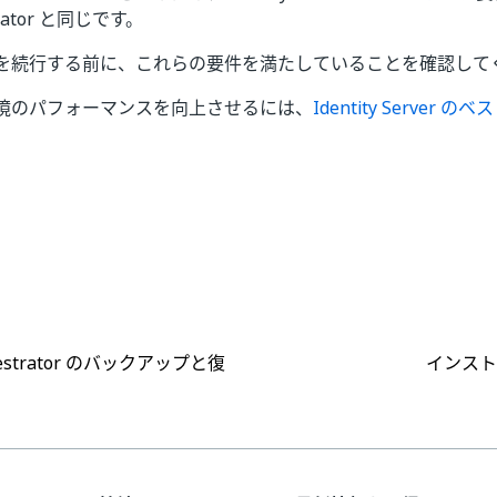
trator と同じです。
を続行する前に、これらの要件を満たしていることを確認して
境のパフォーマンスを向上させるには、
Identity Server 
はい
いいえ
thumb_up
thumb_down
hestrator のバックアップと復
インスト