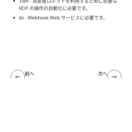
- 高密度ロボットを利用するために必要な
3389
RDP の操作の自動化に必要です。
- Webhook Web サービスに必要です。
80
いい
はい
thumb_up
thumb_down
え
前へ
次へ
.NET
インストールの
Framework バ
前提条件
ージョンを確認
する
接続