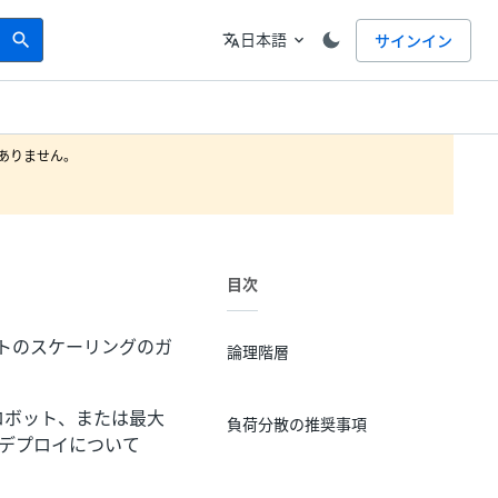
Search
言語
日本語
サインイン
search
translate
expand_more
りません。

目次
ボットのスケーリングのガ
論理階層
ed ロボット、または最大
負荷分散の推奨事項
の推奨デプロイについて