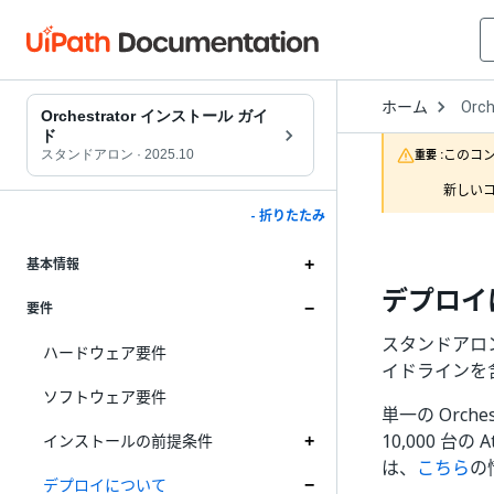
Open
ホーム
Orch
Drop
Orchestrator インストール ガイ
to
ド
choo
このコ
スタンドアロン
·
2025.10
重要 :
produ
新しいコ
- 折りたたみ
基本情報
デプロイ
要件
スタンドアロン
ハードウェア要件
イドラインを
ソフトウェア要件
単一の Orch
10,000 台
インストールの前提条件
は、
こちら
の
デプロイについて