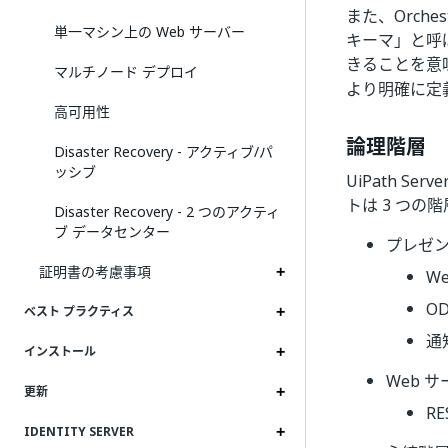
また、Orch
単一マシン上の Web サーバー
キーマ」と呼
きることを意
マルチノード デプロイ
より明確に定
高可用性
論理階層
Disaster Recovery - アクティブ/パ
ッシブ
UiPath S
トは 3 つの
Disaster Recovery - 2 つのアクティ
ブ データセンター
プレゼ
証明書の考慮事項
W
OD
ベスト プラクティス
通知
インストール
Web 
更新
RE
IDENTITY SERVER