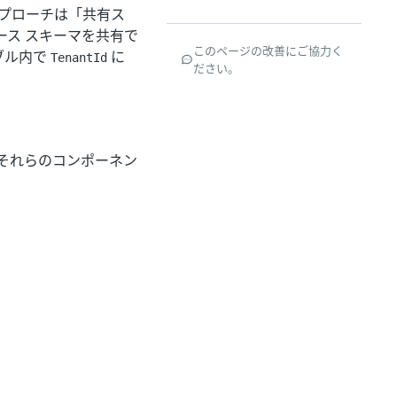
のアプローチは「共有ス
ス スキーマを共有で
このページの改善にご協力く
ブル内で
に
TenantId
ださい。
おり、それらのコンポーネン