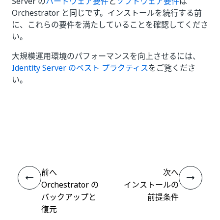
Server の
ハードウェア要件
と
ソフトウェア要件
は
Orchestrator と同じです。インストールを続行する前
に、これらの要件を満たしていることを確認してくださ
い。
大規模運用環境のパフォーマンスを向上させるには、
Identity Server のベスト プラクティス
をご覧くださ
い。
いい
はい
thumb_up
thumb_down
え
前へ
次へ
Orchestrator の
インストールの
バックアップと
前提条件
復元