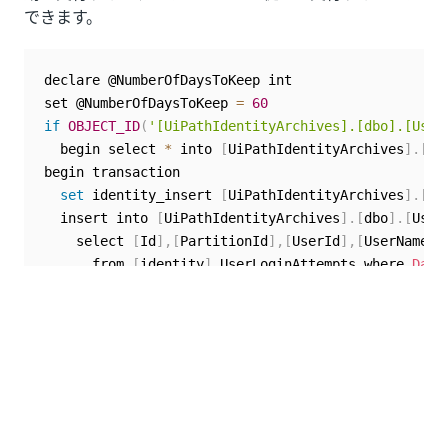
できます。
declare @NumberOfDaysToKeep int

set @NumberOfDaysToKeep 
=
60
if
OBJECT_ID
(
'[UiPathIdentityArchives].[dbo].[User
  begin select 
*
 into 
[
UiPathIdentityArchives
]
.
[
db
begin transaction

set
 identity_insert 
[
UiPathIdentityArchives
]
.
[
db
  insert into 
[
UiPathIdentityArchives
]
.
[
dbo
]
.
[
User
    select 
[
Id
]
,
[
PartitionId
]
,
[
UserId
]
,
[
UserNameOr
      from 
[
identity
]
.
UserLoginAttempts where 
Date
delete
 from 
[
identity
]
.
UserLoginAttempts where 
D
データベースをバックアップする
SQL サーバーのデータベースは、週 1 回の完全バック
アップや毎日の差分バックアップなど、定期的にバック