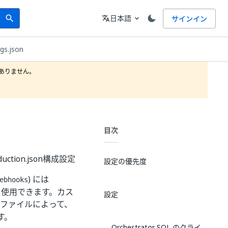
Search
言語
日本語
サインイン
search
translate
expand_more
gs.json
りません。

目次
uction.json構成設定
設定の優先度
) には
ebhooks
 を使用できます。カス
設定
ファイルによって、
す。
Orchestrator SQL のクライ