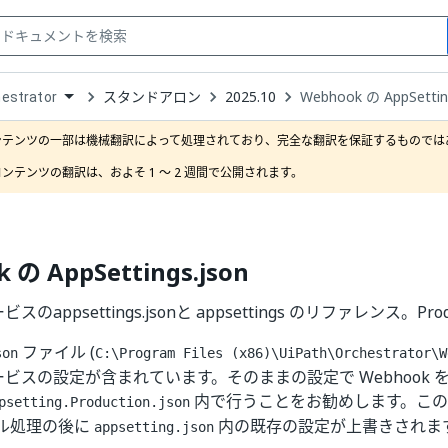
スタンドアロン
2025.10
Webhook の AppSettin
estrator
down
se
ンテンツの一部は機械翻訳によって処理されており、完全な翻訳を保証するものではあ
ct
ンテンツの翻訳は、およそ 1 ～ 2 週間で公開されます。
 の AppSettings.json
ビスのappsettings.jsonと appsettings のリファレンス。Prod
ファイル (
son
C:\Program Files (x86)\UiPath\Orchestrator\W
 サービスの設定が含まれています。そのままの設定で Webhook
内で行うことをお勧めします。この
psetting.Production.json
ル処理の後に
内の既存の設定が上書きされま
appsetting.json