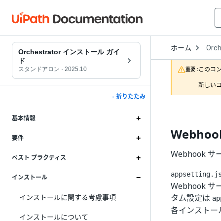
Open
ホーム
Orch
Drop
Orchestrator インストール ガイ
to
ド
choo
このコ
スタンドアロン
·
2025.10
重要 :
produ
新しいコ
- 折りたたみ
基本情報
Webhook
要件
Webhook サー
ベスト プラクティス
appsetting.j
インストール
Webhook
インストールに関する考慮事項
タム設定は
ap
各インストー
インストールについて