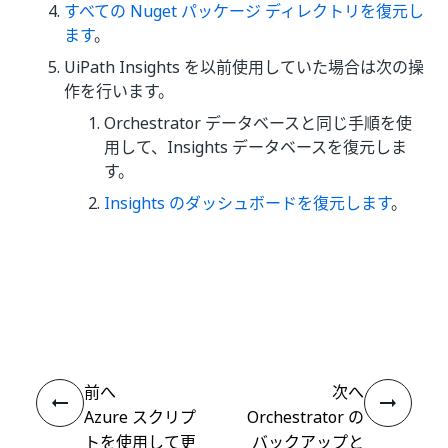
すべての Nuget パッケージ ディレクトリを復元し
ます
。
UiPath Insights を以前使用していた場合は次の操
作を行います。
Orchestrator データベースと同じ手順を使
用して、Insights データベースを復元しま
す。
Insights のダッシュボードを復元します
。
いい
はい
thumb_up
thumb_down
え
前へ
次へ
Azure スクリプ
Orchestrator の
トを使用して更
バックアップと