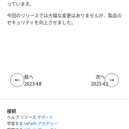
っています。
今回のリリースでは大幅な変更はありませんが、製品の
セキュリティを向上させました。
いい
はい
thumb_up
thumb_down
え
前へ
次へ
2023.4.8
2023.4.2
接続
ヘルプ リソース
サポート
学習する
UiPath アカデミー