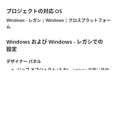
プロジェクトの対応 OS
Windows - レガシ
|
Windows
|
クロスプラットフォー
ム
Windows および Windows - レガシでの
設定
デザイナー パネル
ジョブ オブジェクト (入力)
-
変数に格納
JobData
されている、一時停止するジョブです。この変数
は
[ジョブを開始し参照を取得]
アクティビティか
ら取得できます。このフィールドは、
型
JobData
変数のみをサポートします。
Job Object
- このアクティビティの実行後に
Orchestrator から取得した更新されたジョブオブ
ジェクトです。