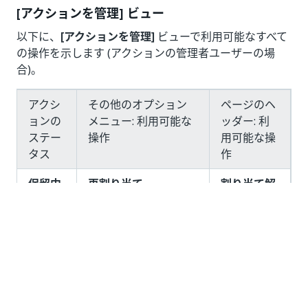
[アクションを管理] ビュー
以下に、
[アクションを管理]
ビューで利用可能なすべて
の操作を示します (アクションの管理者ユーザーの場
合)。
アクシ
その他のオプション
ページのヘ
ョンの
メニュー: 利用可能な
ッダー: 利
ステー
操作
用可能な操
タス
作
保留中
再割り当て
割り当て解
割り当て解除
除
類似のアクションを表
示
ラベルを編集
プロパティを編集
(ユ
ーザーが適切な
権限
を
持っている場合)
Remove