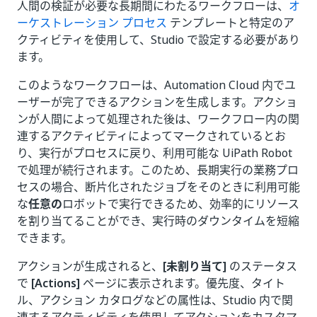
人間の検証が必要な長期間にわたるワークフローは、
オ
ーケストレーション プロセス
テンプレートと特定のア
クティビティを使用して、Studio で設定する必要があり
ます。
このようなワークフローは、Automation Cloud 内でユ
ーザーが完了できるアクションを生成します。アクショ
ンが人間によって処理された後は、ワークフロー内の関
連するアクティビティによってマークされているとお
り、実行がプロセスに戻り、利用可能な UiPath Robot
で処理が続行されます。このため、長期実行の業務プロ
セスの場合、断片化されたジョブをそのときに利用可能
な
任意の
ロボットで実行できるため、効率的にリソース
を割り当てることができ、実行時のダウンタイムを短縮
できます。
アクションが生成されると、
[未割り当て]
のステータス
で
[Actions]
ページに表示されます。優先度、タイト
ル、アクション カタログなどの属性は、Studio 内で関