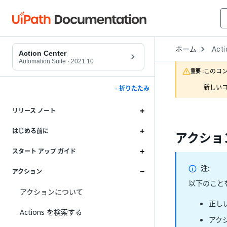
Open
ホーム
Acti
Drop
Action Center
to
Automation Suite
·
2021.10
choo
このコ
重要 :
produ
新しいコ
- 折りたたみ
リリース ノート
はじめる前に
アクショ
スタート アップ ガイド
注:
アクション
以下のこと
アクションについて
正しい
Actions を検索する
アク