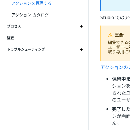
アクションを管理する
アクション カタログ
Studio 
プロセス
重要:
監査
編集できる
ユーザーに
トラブルシューティング
取り専用に
アクションの
保留中
ション
られた
のユー
完了し
ンが画
ん。