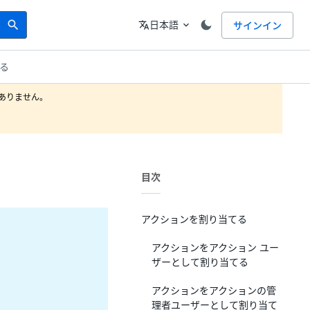
Search
言語
日本語
サインイン
search
translate
expand_more
る
りません。

目次
アクションを割り当てる
アクションをアクション ユー
ザーとして割り当てる
アクションをアクションの管
。
理者ユーザーとして割り当て