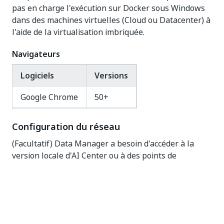
pas en charge l'exécution sur Docker sous Windows
dans des machines virtuelles (Cloud ou Datacenter) à
l'aide de la virtualisation imbriquée.
Navigateurs
Logiciels
Versions
Google Chrome
50+
Configuration du réseau
(Facultatif) Data Manager a besoin d'accéder à la
version locale d'AI Center ou à des points de
terminaison SaaS publics tels que
https://du.uipath.com/ie/invoices au cas où une pré-
labellisation est nécessaire.
Data Manager a besoin d'accéder au moteur OCR
. Le moteur OCR peut être la