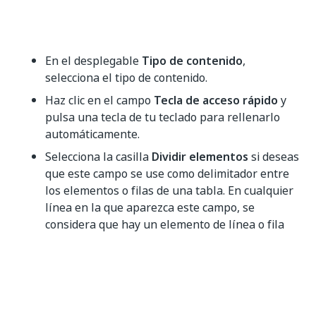
En el desplegable
Tipo de contenido
,
selecciona el tipo de contenido.
Haz clic en el campo
Tecla de acceso rápido
y
pulsa una tecla de tu teclado para rellenarlo
automáticamente.
Selecciona la casilla
Dividir elementos
si deseas
que este campo se use como delimitador entre
los elementos o filas de una tabla. En cualquier
línea en la que aparezca este campo, se
considera que hay un elemento de línea o fila
nueva en la tabla. Normalmente, esto se utiliza
en campos de
Cantidad de línea
en elementos
de línea de Factura.
Selecciona la casilla
Oculto
si no deseas que
este campo forme parte de los conjuntos de