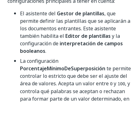
configuraciones principales a tener en cuenta:
El asistente del
Gestor de plantillas
, que
permite definir las plantillas que se aplicarán a
los documentos entrantes. Este asistente
también habilita el
Editor de plantillas
y la
configuración de
interpretación de campos
booleanos
.
La configuración
PorcentajeMínimoDeSuperposición
te permite
controlar lo estricto que debe ser el ajuste del
área de valores. Acepta un valor entre
y
, y
0
100
controla qué palabras se aceptan o rechazan
para formar parte de un valor determinado, en
función de lo bien que se ajuste su ubicación al
área definida en la plantilla.
Puedes encontrar más información sobre el uso del
asistente de actividades del
Extractor inteligente de