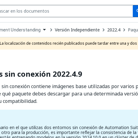
Se
se
Versión Independiente
2022.4
Paqu
ment Understanding
own
e
La localización de contenidos recién publicados puede tardar entre una y dos
t
 sin conexión 2022.4.9
sin conexión contiene imágenes base utilizadas por varios
e qué paquete debes descargar para una determinada versió
 compatibilidad.
ario en el que utilizas dos entornos sin conexión de Automation Suit
 otro para la producción, es importante reflejar la consistencia de la
 estás entrenando modelos en la versión 2024.10.0 en un clúster de d