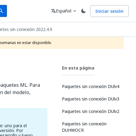
arch
Idioma
Español
Iniciar sesión
arch
translate
expand_more
etes sin conexión 2022.4.9
 semanas en estar disponible.
En esta página
 paquetes ML. Para
Paquetes sin conexión DUlv4
n del modelo,
Paquetes sin conexión DUlv3
Paquetes sin conexión DUlv2
Paquetes sin conexión
e: uno para el
DUHWOCR
 versión. Por
esarrollo y luego