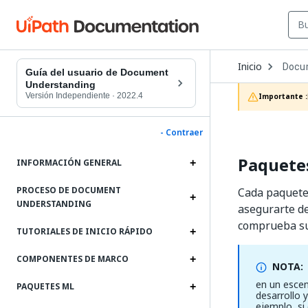
Open
Inicio
Docu
Dropd
Guía del usuario de Document
to
Understanding
choos
Versión Independiente
·
2022.4
Importante :
produc
- Contraer
Paquetes
INFORMACIÓN GENERAL
PROCESO DE DOCUMENT
Cada paquete 
UNDERSTANDING
asegurarte d
comprueba su
TUTORIALES DE INICIO RÁPIDO
COMPONENTES DE MARCO
NOTA:
en un escen
PAQUETES ML
desarrollo y
ejemplo, si