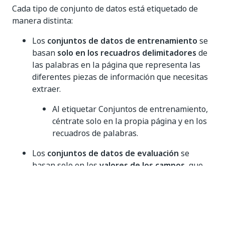
Cada tipo de conjunto de datos está etiquetado de
manera distinta:
Los
conjuntos de datos de entrenamiento
se
basan
solo en los recuadros delimitadores
de
las palabras en la página que representa las
diferentes piezas de información que necesitas
extraer.
Al etiquetar Conjuntos de entrenamiento,
céntrate solo en la propia página y en los
recuadros de palabras.
Los
conjuntos de datos de evaluación
se
basan solo en los
valores de los campos
, que
aparecen en la barra lateral (para Campos
regulares) o en la barra superior (para los
campos de Columna).
Cuando etiquetes un Conjunto de