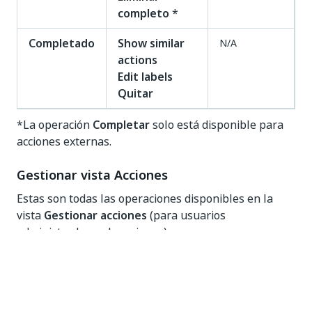
completo
*
Completado
Show similar
N/A
actions
Edit labels
Quitar
*La operación
Completar
solo está disponible para
acciones externas.
Gestionar vista Acciones
Estas son todas las operaciones disponibles en la
vista
Gestionar acciones
(para usuarios
administradores de acciones):
Estado de la
Menú Más
Encabezado
acción
opciones:
de página:
operaciones
operaciones