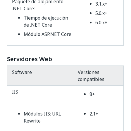
Paquete de alojamiento
3.1.x+
.NET Core:
5.0.x+
Tiempo de ejecución
6.0.x+
de .NET Core
Módulo ASP.NET Core
Servidores Web
Software
Versiones
compatibles
IIS
8+
Módulos IIS: URL
2.1+
Rewrite