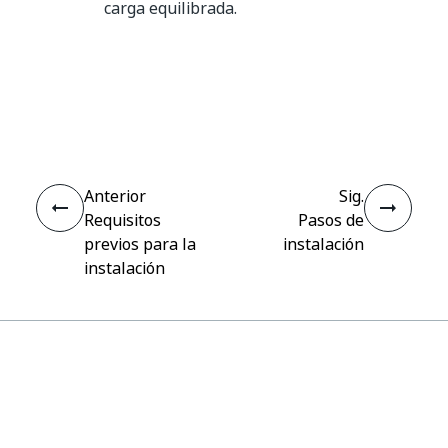
carga equilibrada.
Sí
No
thumb_up
thumb_down
Anterior
Sig.
Requisitos
Pasos de
previos para la
instalación
instalación
Conectar
¿Necesita ayuda?
Soporte
¿Quiere aprender?
UiPath Academy
¿Tiene alguna pregunta?
Foro de UiPath