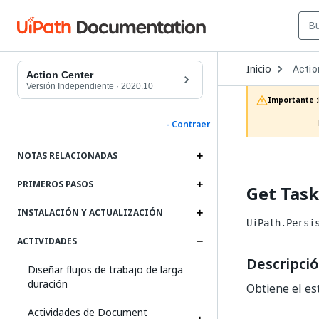
Open
Inicio
Actio
Dropd
Action Center
to
Versión Independiente
·
2020.10
choos
Importante :
produc
- Contraer
NOTAS RELACIONADAS
PRIMEROS PASOS
Get Task
INSTALACIÓN Y ACTUALIZACIÓN
UiPath.Persi
ACTIVIDADES
Descripci
Diseñar flujos de trabajo de larga
duración
Obtiene el est
Actividades de Document