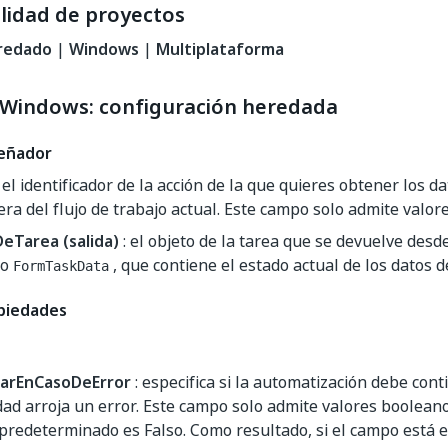
lidad de proyectos
redado
|
Windows
|
Multiplataforma
Windows: configuración heredada
señador
 el identificador de la acción de la que quieres obtener los d
era del flujo de trabajo actual. Este campo solo admite valor
eTarea (salida)
: el objeto de la tarea que se devuelve des
to
, que contiene el estado actual de los datos de
FormTaskData
piedades
arEnCasoDeError
: especifica si la automatización debe con
idad arroja un error. Este campo solo admite valores booleano
 predeterminado es Falso. Como resultado, si el campo está e