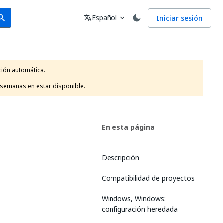
arch
Idioma
Español
Iniciar sesión
arch
translate
expand_more
ión automática.

 semanas en estar disponible.
En esta página
Descripción
Compatibilidad de proyectos
Windows, Windows:
configuración heredada