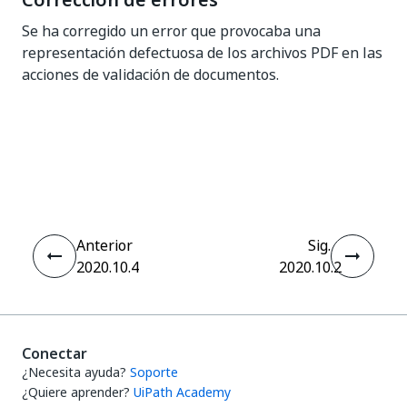
Corrección de errores
Se ha corregido un error que provocaba una
representación defectuosa de los archivos PDF en las
acciones de validación de documentos.
Sí
No
thumb_up
thumb_down
Anterior
Sig.
2020.10.4
2020.10.2
Conectar
¿Necesita ayuda?
Soporte
¿Quiere aprender?
UiPath Academy