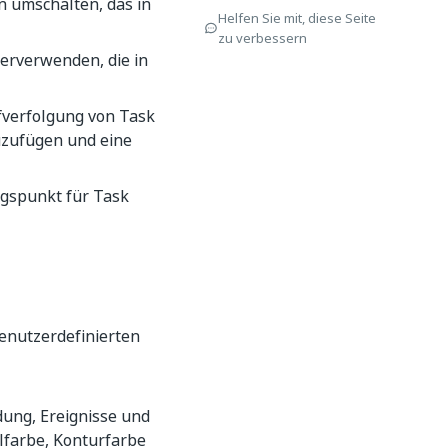
n umschalten, das in
Helfen Sie mit, diese Seite
zu verbessern
erverwenden, die in
ufverfolgung von Task
uzufügen und eine
iegspunkt für Task
enutzerdefinierten
ung, Ereignisse und
lfarbe, Konturfarbe