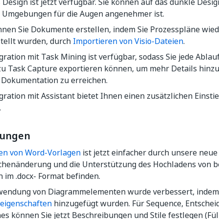
Design ist jetzt verfügbar. Sie können auf das dunkle Desig
 Umgebungen für die Augen angenehmer ist.
önnen Sie Dokumente erstellen, indem Sie Prozesspläne wied
stellt wurden, durch
Importieren von Visio-Dateien
.
gration mit Task Mining ist verfügbar, sodass Sie jede Abla
zu Task Capture exportieren können, um mehr Details hinz
 Dokumentation zu erreichen.
gration mit Assistant bietet Ihnen einen zusätzlichen Einst
.
rungen
en von Word-Vorlagen
ist jetzt einfacher durch unsere neue
chenänderung und die Unterstützung des Hochladens von b
 im .docx- Format befinden.
wendung von Diagrammelementen wurde verbessert, indem
eigenschaften
hinzugefügt wurden. Für Sequence, Entscheid
s können Sie jetzt Beschreibungen und Stile festlegen (Fül