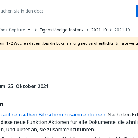
S
pen
Eigenständige Instanz
2021.10
2021.10
Task Capture
ropdown
o
hoose
ann 1–2 Wochen dauern, bis die Lokalisierung neu veröffentlichter Inhalte verfü
roduct
m: 25. Oktober 2021
en
n auf demselben Bildschirm zusammenführen
. Nach dem E
 diese neue Funktion Aktionen für alle Dokumente, die ähnl
en, und bietet an, sie zusammenzuführen.