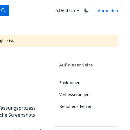
earch
Sprache
Deutsch
Anmelden
search
translate
expand_more
gbar ist.
Auf dieser Seite
Funktionen
Verbesserungen
Behobene Fehler
rfassungsprozess
iche Screenshots