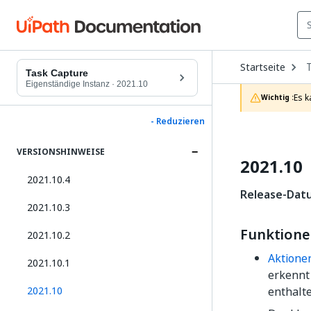
O
Startseite
D
Task Capture
t
Eigenständige Instanz
·
2021.10
c
Es k
Wichtig :
p
- Reduzieren
VERSIONSHINWEISE
2021.10
2021.10.4
Release-Datu
2021.10.3
Funktion
2021.10.2
Aktione
2021.10.1
erkennt
2021.10
enthalt