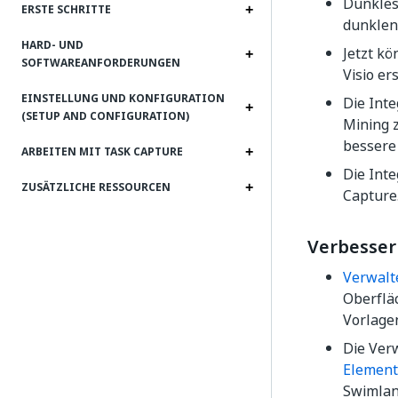
Dunkles 
ERSTE SCHRITTE
dunklen
HARD- UND
Jetzt k
SOFTWAREANFORDERUNGEN
Visio er
EINSTELLUNG UND KONFIGURATION
Die Inte
(SETUP AND CONFIGURATION)
Mining 
bessere
ARBEITEN MIT TASK CAPTURE
Die Inte
ZUSÄTZLICHE RESSOURCEN
Capture
Verbesse
Verwalt
Oberflä
Vorlagen
Die Ver
Element
Swimlane