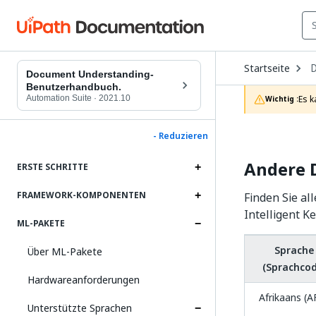
O
Startseite
D
Document Understanding-
t
Benutzerhandbuch.
c
Automation Suite
·
2021.10
Es k
Wichtig :
p
- Reduzieren
Andere 
ERSTE SCHRITTE
FRAMEWORK-KOMPONENTEN
Finden Sie al
Intelligent K
ML-PAKETE
Sprache
Über ML-Pakete
(Sprachcod
Hardwareanforderungen
Afrikaans (A
Unterstützte Sprachen