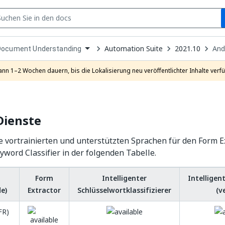
S
pen
Automation Suite
2021.10
And
Document Understanding
ropdown
o
hoose
ann 1–2 Wochen dauern, bis die Lokalisierung neu veröffentlichter Inhalte verfü
roduct
Dienste
le vortrainierten und unterstützten Sprachen für den Form E
eyword Classifier in der folgenden Tabelle.
Form
Intelligenter
Intelligen
e)
Extractor
Schlüsselwortklassifizierer
(v
FR)