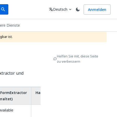
earch
Sprache
Deutsch
Anmelden
search
translate
expand_more
ere Dienste
gbar ist.
Helfen Sie mit, diese Seite
zu verbessern
xtractor und
tFormExtractor
Handschrifterkennung
eraltet)
OCR (veraltet)