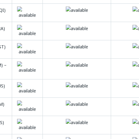
QI)
RA)
ST)
) –
US)
M)
S)