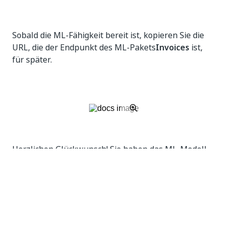
Sobald die ML-Fähigkeit bereit ist, kopieren Sie die
URL, die der Endpunkt des ML-Pakets
Invoices
ist,
für später.
Herzlichen Glückwunsch! Sie haben das ML-Modell
Invoices
erfolgreich im AI Center bereitgestellt.
Ja
Nein
thumb_up
thumb_down