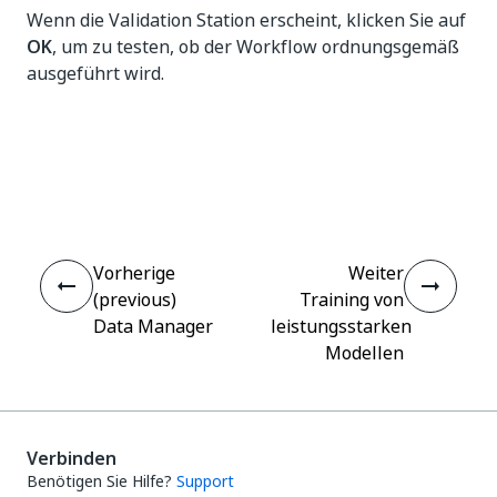
Wenn die Validation Station erscheint, klicken Sie auf
OK
, um zu testen, ob der Workflow ordnungsgemäß
ausgeführt wird.
Ja
Nein
thumb_up
thumb_down
Vorherige
Weiter
(previous)
Training von
Data Manager
leistungsstarken
Modellen
Verbinden
Benötigen Sie Hilfe?
Support