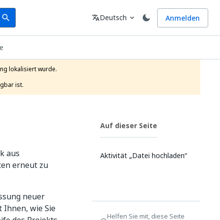
earch
Sprache
Deutsch
Anmelden
search
translate
expand_more
fe
g lokalisiert wurde.

gbar ist.
Auf dieser Seite
ck aus
Aktivität „Datei hochladen“
ten erneut zu
assung neuer
 Ihnen, wie Sie
Helfen Sie mit, diese Seite