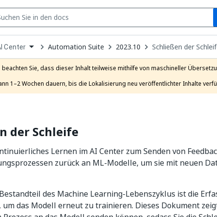
S
pen
Automation Suite
2023.10
Schließen der Schlei
I Center
ropdown
o
hoose
e beachten Sie, dass dieser Inhalt teilweise mithilfe von maschineller Übersetzun
roduct
ann 1–2 Wochen dauern, bis die Lokalisierung neu veröffentlichter Inhalte verfü
n der Schleife
ontinuierliches Lernen im AI Center zum Senden von Feedba
ungsprozessen zurück an ML-Modelle, um sie mit neuen Da
 Bestandteil des Machine Learning-Lebenszyklus ist die Erf
um das Modell erneut zu trainieren. Dieses Dokument zeigt