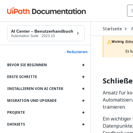
O
Startseite
A
D
AI Center – Benutzerhandbuch
t
Automation Suite
·
2023.10
c
Bitt
Wichtig :
p
Es k
- Reduzieren
BEVOR SIE BEGINNEN
ERSTE SCHRITTE
Schließe
INSTALLIEREN VON AI CENTER
Ansatz für k
Automatisier
MIGRATION UND UPGRADE
trainieren.
PROJEKTE
Ein wichtiger
DATASETS
Datenpunkte, 