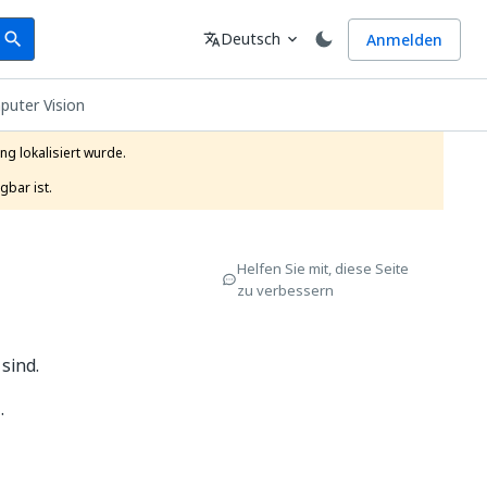
earch
Sprache
Deutsch
Anmelden
search
translate
expand_more
puter Vision
g lokalisiert wurde.

gbar ist.
Helfen Sie mit, diese Seite
zu verbessern
sind.
.