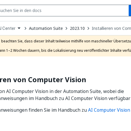
S
pen
Automation Suite
2023.10
Installieren von Com
I Center
ropdown
o
hoose
e beachten Sie, dass dieser Inhalt teilweise mithilfe von maschineller Übersetzun
roduct
ann 1–2 Wochen dauern, bis die Lokalisierung neu veröffentlichter Inhalte verfü
eren von Computer Vision
von AI Computer Vision in der Automation Suite, wobei die
sanweisungen im Handbuch zu AI Computer Vision verfügbar 
sanweisungen finden Sie im Handbuch zu
AI Computer Vision