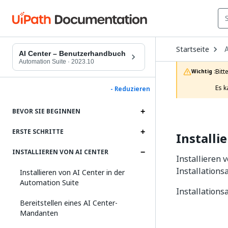
O
Startseite
A
D
AI Center – Benutzerhandbuch
t
Automation Suite
·
2023.10
c
Bitt
Wichtig :
p
Es k
- Reduzieren
BEVOR SIE BEGINNEN
ERSTE SCHRITTE
Installi
INSTALLIEREN VON AI CENTER
Installieren 
Installation
Installieren von AI Center in der
Automation Suite
Installation
Bereitstellen eines AI Center-
Mandanten