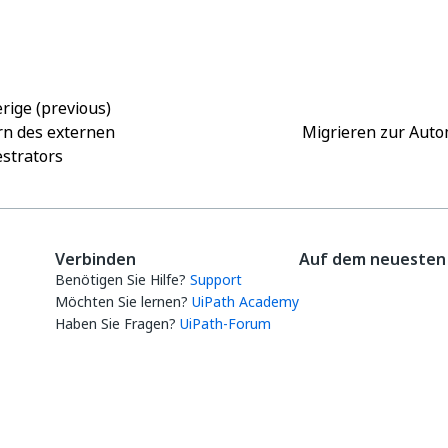
Ja
Nein
thumb_up
thumb_down
rige (previous)
n des externen
Migrieren zur Auto
strators
Verbinden
Auf dem neuesten 
Benötigen Sie Hilfe?
Support
Möchten Sie lernen?
UiPath Academy
Haben Sie Fragen?
UiPath-Forum