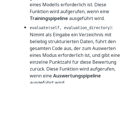
eines Modells erforderlich ist. Diese
Funktion wird aufgerufen, wenn eine
Trainingspipeline
ausgeführt wird.
:
evaluate(self, evaluation_directory)
Nimmt als Eingabe ein Verzeichnis mit
beliebig strukturierten Daten, führt den
gesamten Code aus, der zum Auswerten
eines Modus erforderlich ist, und gibt eine
einzelne Punktzahl für diese Bewertung
zurück. Diese Funktion wird aufgerufen,
wenn eine
Auswertungspipeline
ausgeführt wird.
: Akzeptiert kein Argument.
save(self)
Diese Funktion wird nach jedem Aufruf der
-Funktion aufgerufen, um Ihr Modell
train
beizubehalten.
:
process_data(self, input_directory)