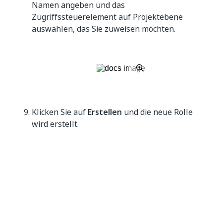
Namen angeben und das
Zugriffssteuerelement auf Projektebene
auswählen, das Sie zuweisen möchten.
Klicken Sie auf
Erstellen
und die neue Rolle
wird erstellt.
Aktualisieren eines Benutzers
Melden Sie sich beim
UiPath AI Center
an.
Klicken Sie auf die Schaltfläche mit den drei
Punkten (⁝) und wählen Sie
Benutzerverwaltung
aus dem Dropdownmenü
aus.