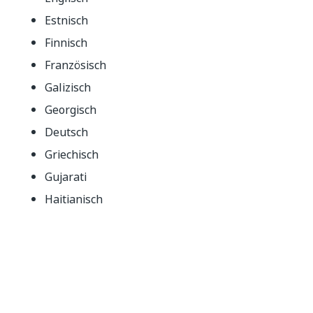
Estnisch
Finnisch
Französisch
Galizisch
Georgisch
Deutsch
Griechisch
Gujarati
Haitianisch
Hebräisch
Hindi
Ungarisch
Isländisch
Ido