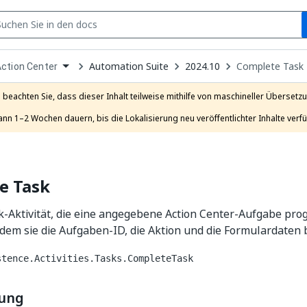
S
pen
Automation Suite
2024.10
Complete Task
ction Center
ropdown
o
hoose
e beachten Sie, dass dieser Inhalt teilweise mithilfe von maschineller Übersetzun
roduct
ann 1–2 Wochen dauern, bis die Lokalisierung neu veröffentlichter Inhalte verfü
e Task
-Aktivität, die eine angegebene Action Center-Aufgabe pr
ndem sie die Aufgaben-ID, die Aktion und die Formulardaten b
stence.Activities.Tasks.CompleteTask
bung