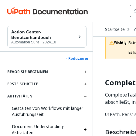
O
Startseite
A
D
Action Center-
t
Benutzerhandbuch
c
Automation Suite
·
2024.10
Bitt
Wichtig :
p
Es k
- Reduzieren
BEVOR SIE BEGINNEN
Complet
ERSTE SCHRITTE
CompleteTask
AKTIVITÄTEN
abschließt, i
Gestalten von Workflows mit langer
Ausführungszeit
UiPath.Persi
Document Understanding-
Beschrei
Aktivitäten