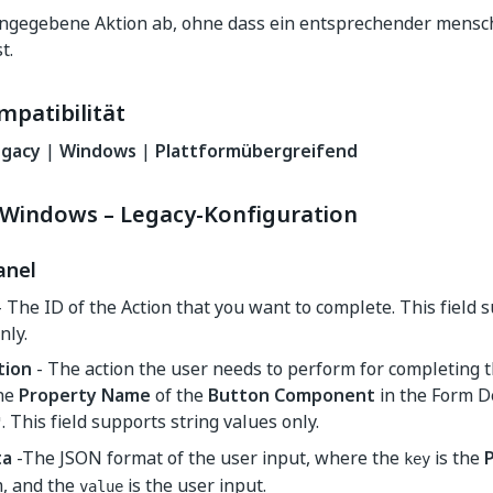
angegebene Aktion ab, ohne dass ein entsprechender menschl
t.
mpatibilität
egacy
|
Windows
|
Plattformübergreifend
Windows – Legacy-Konfiguration
anel
 The ID of the Action that you want to complete. This field 
nly.
tion
- The action the user needs to perform for completing t
he
Property Name
of the
Button Component
in the Form D
. This field supports string values only.
"
ta
-The JSON format of the user input, where the
is the
key
m, and the
is the user input.
value