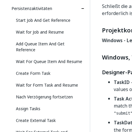
Schließt die 
Persistenzaktivitäten
erforderlich is
Start Job And Get Reference
Projektko
Wait for Job and Resume
Windows - L
Add Queue Item And Get
Reference
Windows, 
Wait For Queue Item And Resume
Designer-P
Create Form Task
TaskID
-
Wait for Form Task and Resume
values o
Nach Verzögerung fortsetzen
Task Ac
match t
Assign Tasks
"submit
Create External Task
TaskDa
the for