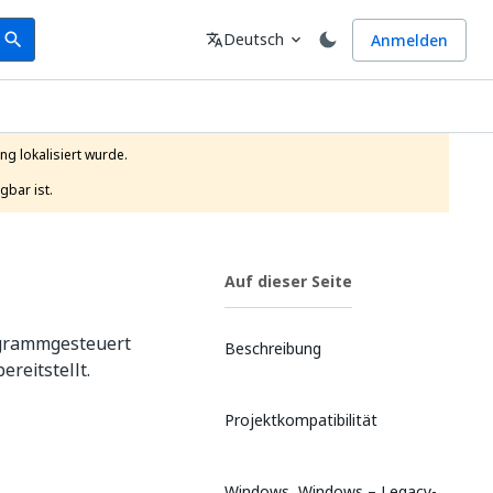
earch
Sprache
Deutsch
Anmelden
search
translate
expand_more
g lokalisiert wurde.

gbar ist.
Auf dieser Seite
ogrammgesteuert
Beschreibung
ereitstellt.
Projektkompatibilität
Windows, Windows – Legacy-