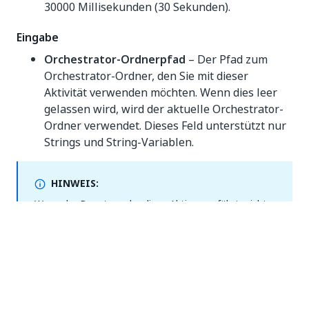
30000 Millisekunden (30 Sekunden).
Eingabe
Orchestrator-Ordnerpfad
– Der Pfad zum
Orchestrator-Ordner, den Sie mit dieser
Aktivität verwenden möchten. Wenn dies leer
gelassen wird, wird der aktuelle Orchestrator-
Ordner verwendet. Dieses Feld unterstützt nur
Strings und String-Variablen.
HINWEIS:
Wenn der Benutzer, der diese Aktion ausführt, nicht
über die erforderlichen Berechtigungen für den
Zielordner verfügt, schlägt der Abschluss der Aufgabe
fehl und es wird ein kritischer Fehler ausgegeben.
Weitere Informationen zu den Ordnerberechtigungen
finden Sie
hier
.