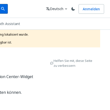
earch
Sprache
Deutsch
Anmelden
search
translate
expand_more
ath Assistant
g lokalisiert wurde.

gbar ist.
Helfen Sie mit, diese Seite
zu verbessern
tion Center-Widget
lten können.