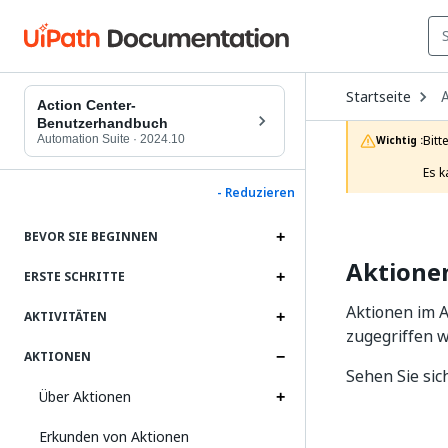
O
Startseite
A
D
Action Center-
t
Benutzerhandbuch
c
Automation Suite
·
2024.10
Bitt
Wichtig :
p
Es k
- Reduzieren
BEVOR SIE BEGINNEN
Aktionen
ERSTE SCHRITTE
Aktionen im A
AKTIVITÄTEN
zugegriffen 
AKTIONEN
Sehen Sie si
Über Aktionen
Erkunden von Aktionen