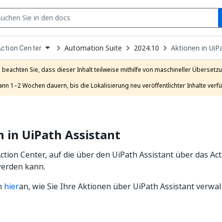
S
pen
Automation Suite
2024.10
Aktionen in UiP
ction Center
ropdown
o
hoose
e beachten Sie, dass dieser Inhalt teilweise mithilfe von maschineller Übersetzun
roduct
ann 1–2 Wochen dauern, bis die Lokalisierung neu veröffentlichter Inhalte verfü
 in UiPath Assistant
ction Center, auf die über den UiPath Assistant über das Ac
werden kann.
ch
hier
an, wie Sie Ihre Aktionen über UiPath Assistant verwa