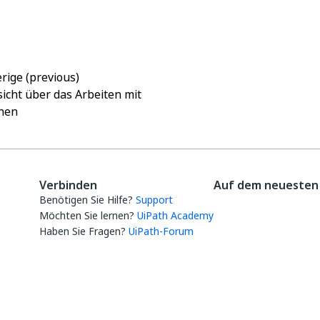
Ja
Nein
thumb_up
thumb_down
rige (previous)
icht über das Arbeiten mit
nen
Verbinden
Auf dem neuesten 
Benötigen Sie Hilfe?
Support
Möchten Sie lernen?
UiPath Academy
Haben Sie Fragen?
UiPath-Forum