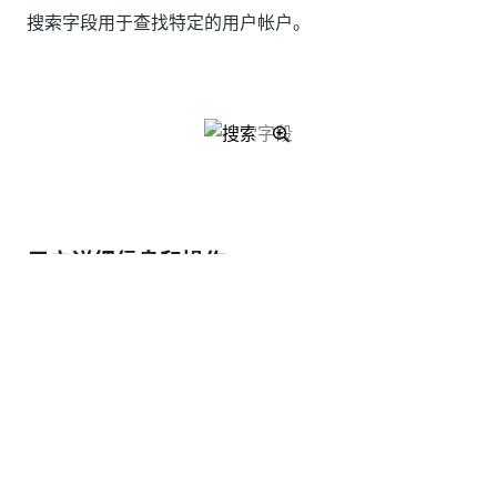
搜索字段用于查找特定的用户帐户。
用户详细信息和操作
对于每个用户帐户，您有权访问一组
操作，
以管理用户的
信息和录制流程。为此，请按照以下步骤操作：
搜索用户帐户。
将鼠标悬停在用户电子邮件上，以显示使用的桌面
应用程序版本。
选择屏幕左上角显示的“操作”
选项。