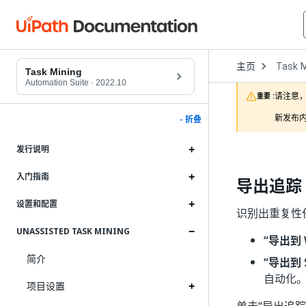
Open
主页
Task M
Dropd
Task Mining
to
Automation Suite
·
2022.10
choose
请注意，
重要 :
product
新发布内
- 折叠
发行说明
入门指南
导出追踪
设置和配置
识别出重复性
UNASSISTED TASK MINING
“导出到 
简介
“导出到 S
自动化。
项目设置