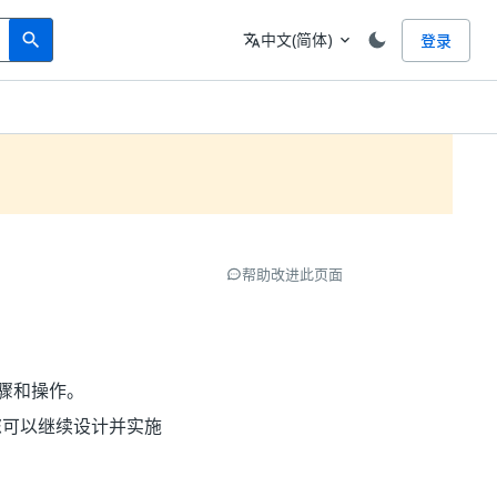
Search
语言
中文(简体)
登录
search
translate
expand_more
帮助改进此页面
步骤和操作。
您可以继续设计并实施
。