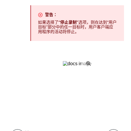
警告：
如果选择了
“停止录制”
选项，则在达到“用户
目标”部分中的任一目标时，用户客户端应
用程序的活动将停止。
是
否
thumb_up
thumb_down